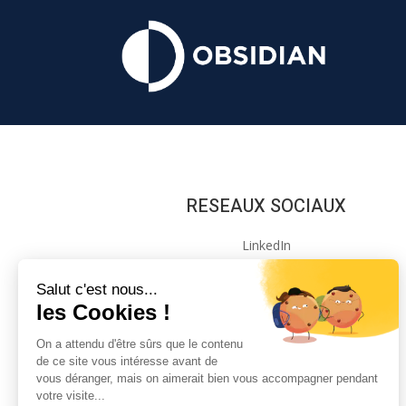
RESEAUX SOCIAUX
LinkedIn
Instagram
Salut c'est nous...
les Cookies !
On a attendu d'être sûrs que le contenu
de ce site vous intéresse avant de
L’agence Obsidian est partenaire de
vous déranger, mais on aimerait bien vous accompagner pendant
votre visite...