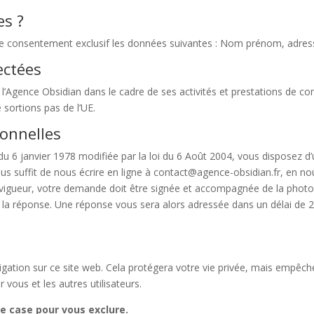
es ?
tre consentement exclusif les données suivantes : Nom prénom, adre
lectées
l’Agence Obsidian dans le cadre de ses activités et prestations de conse
ortions pas de l’UE.
sonnelles
 6 janvier 1978 modifiée par la loi du 6 Août 2004, vous disposez d’un
us suffit de nous écrire en ligne à contact@agence-obsidian.fr
, en no
gueur, votre demande doit être signée et accompagnée de la photocop
nir la réponse. Une réponse vous sera alors adressée dans un délai de 
gation sur ce site web. Cela protégera votre vie privée, mais empêch
 vous et les autres utilisateurs.
e case pour vous exclure.